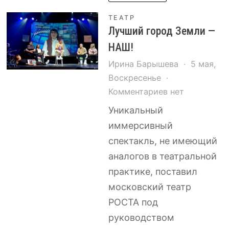
Окуджава»
и
ТЕАТР
Лучший город Земли —
презентация
НАШ!
театрально-
лекционного
Ирина Барышева
5 мая,
проекта
Воскресенье
«Культпросвет.
к
Комментариев
нет
Эпоха
записи
Уникальный
в
Лучший
иммерсивный
лицах»
город
спектакль, не имеющий
Земли
аналогов в театральной
—
практике, поставил
НАШ!
московский театр
РОСТА под
руководством