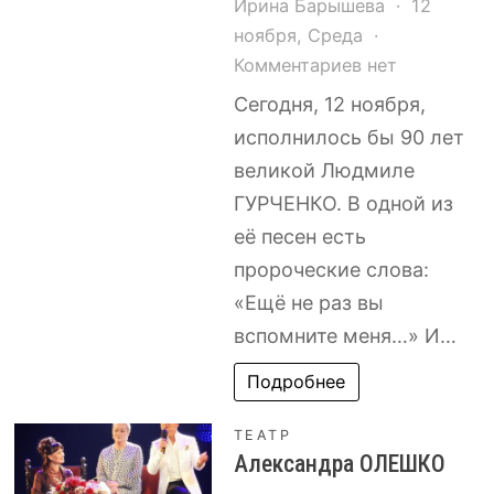
Ирина Барышева
12
ноября, Среда
к
Комментариев
нет
записи
Сегодня, 12 ноября,
Стилист
исполнилось бы 90 лет
Сергей
великой Людмиле
РЗАЕВ:
ГУРЧЕНКО. В одной из
«Я
её песен есть
стою
пророческие слова:
на
остановке
«Ещё не раз вы
троллейбуса,
вспомните меня…» И…
а
Подробнее
навстречу
мне
ТЕАТР
идёт
Александра ОЛЕШКО
Людмила