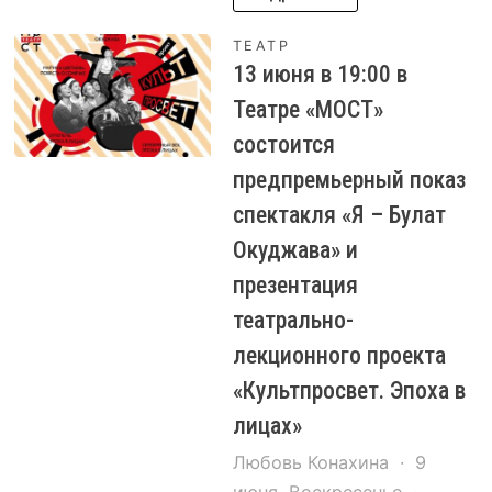
ТЕАТР
13 июня в 19:00 в
Театре «МОСТ»
состоится
предпремьерный показ
спектакля «Я – Булат
Окуджава» и
презентация
театрально-
лекционного проекта
«Культпросвет. Эпоха в
лицах»
Любовь Конахина
9
июня, Воскресенье