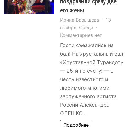
поздравили сразу две
Гурченко!»
его жены
Ирина Барышева
13
ноября, Среда
к
Комментариев
нет
записи
Гости съезжались на
Александра
бал! На хрустальный бал
ОЛЕШКО
«Хрустальной Турандот»
поздравили
— 25-й по счёту! — в
сразу
честь известного и
две
любимого многими
его
жены
заслуженного артиста
России Александра
ОЛЕШКО…
Подробнее