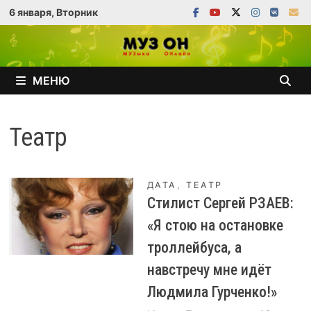
Перейти
6 января, Вторник
к
содержимому
МЕНЮ
Театр
ДАТА
,
ТЕАТР
Стилист Сергей РЗАЕВ:
«Я стою на остановке
троллейбуса, а
навстречу мне идёт
Людмила Гурченко!»