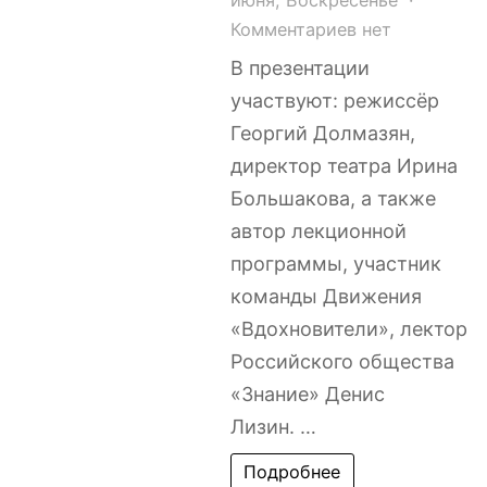
к
Комментариев
нет
записи
В презентации
13
участвуют: режиссёр
июня
Георгий Долмазян,
в
директор театра Ирина
19:00
Большакова, а также
в
автор лекционной
Театре
«МОСТ»
программы, участник
состоится
команды Движения
предпремьерн
«Вдохновители», лектор
показ
Российского общества
спектакля
«Знание» Денис
«Я
Лизин. …
–
Булат
Подробнее