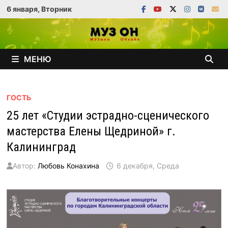
Перейти
6 января, Вторник
к
содержимому
МЕНЮ
ГОСТЬ
25 лет «Студии эстрадно-сценического
мастерства Елены Щедриной» г.
Калининград
Автор:
Любовь Конахина
6 декабря, Среда