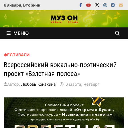
Перейти
6 января, Вторник
к
содержимому
МЕНЮ
ФЕСТИВАЛИ
Всероссийский вокально-поэтический
проект «Взлетная полоса»
Автор:
Любовь Конахина
6 марта, Четверг